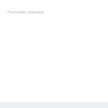
3916
+
Tevreden klanten