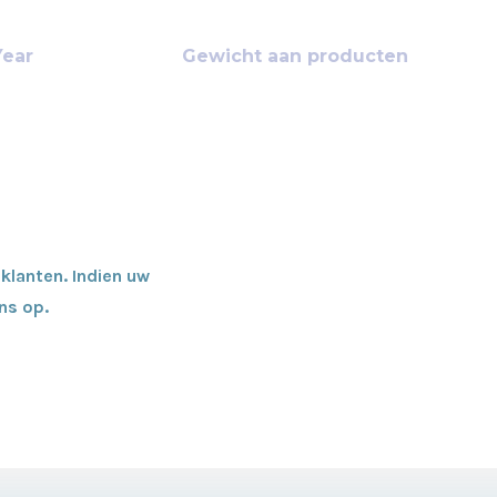
772
12986
+
+
Year
Gewicht aan producten
klanten. Indien uw
ns op.